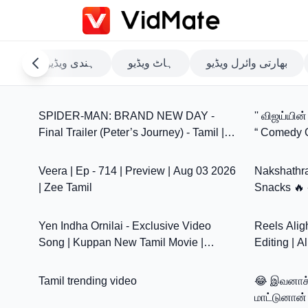
بھارتی وائرل ویڈیو
ہاٹ ویڈیو
ہندی ویڈیو
تما
2:40
SPIDER-MAN: BRAND NEW DAY -
'' விஜய்யின்
Final Trailer (Peter’s Journey) - Tamil |
“ Comedy Ov
1:26
Exclusively In Cinemas July 30
Comedy| V
Veera | Ep - 714 | Preview | Aug 03 2026
Nakshathra
| Zee Tamil
Snacks 🔥 -
1:02
Yen Indha Ornilai - Exclusive Video
Reels Alight motion 
Song | Kuppan New Tamil Movie |
Editing | A
10:25
Charanraj | Dev | Real Music
Status Edit
Tamil trending video
😂 இவனாச்ச
மாட்டுனான்