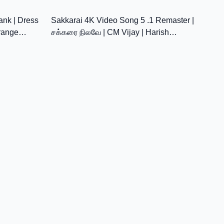
11:04
5:01
ank | Dress
Sakkarai 4K Video Song 5 .1 Remaster |
range
சக்கரை நிலவே | CM Vijay | Harish
Raghavendra | Melody Song❤️