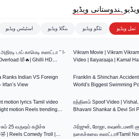
یڈیو
ہندوستانی ویڈیو
تمل ویڈیو
تلگو ویڈیو
بنگلا ویڈیو
اسٹیٹس ویڈیو
22:32
 அதிரடி டாப் காமெடி கலாட்டா '' !-
Vikram Movie | Vikram Vikram
erload 🤣🔥| Ghilli HD
Video | Ilaiyaraaja | Kamal Ha
15:57
ijay
Vairamuthu | Tamil Song
 Ranks Indian VS Foreign
Franklin & Shinchan Acciden
 Irfan’s View
World's Biggest Swimming Po
10:49
Shocking Life Story
lyrics Tamil video
ரத்தினம் Spoof Video | Vishal,
light motion Reels trending
Bhavani Shankar & Devi Sri P
9:00
ing |
Pana Matta
ும் 25 வருஷம் கழிச்சு
அர்ஜுன், ரோஜா, கவுண்டமணி சூப
 🤣 | Reels Comedy Troll |
நகைச்சுவை கலாட்டா#Tamil No