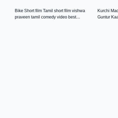
2:55
Tamil😂
Bike Short film Tamil short film vishwa
Kurchi Mad
praveen tamil comedy video best
Guntur Ka
comedy video living tamil
Sreeleela 