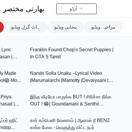
بھارتی مختصر و
اُردُو
مزاحیہ ویڈیو
پنجابی ویڈیو
ہاٹ گرل ویڈیو
4:23
20:14
 Lyric
Franklin Found Chop's Secret Puppies |
asan |
In GTA 5 Tamil
11:36
3:39
tly Made
Nandri Solla Unaku –Lyrical Video
ol😱 Most
|Marumalarchi |Mamotty |Devaiyaani |
14:20
41:35
S.A.Rajkumar | Tamil Hit Song
 Priya
இந்த வீடியோ பாருங்க BUT ! சிரிச்சா நீங்க
rasad |
OUT ! 😂| Goundamani & Senthil
9:45
7:08
Comedy Tamil | 4K
்பர் ஹிட்
கார் கம்பெனி வேணாம் | ஆனால் நீ BENZ
nstop
கார்ல போவ - வெளுத்து விட்ட நபர்