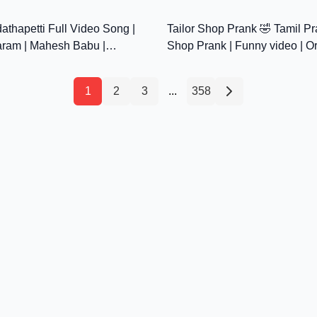
4:43
Comedy#Funny Video
athapetti Full Video Song |
Tailor Shop Prank 🤣 Tamil Pr
aram | Mahesh Babu |
Shop Prank | Funny video | O
| Trivikram | Thaman S
Mittai | Comedy video
1
2
3
...
358