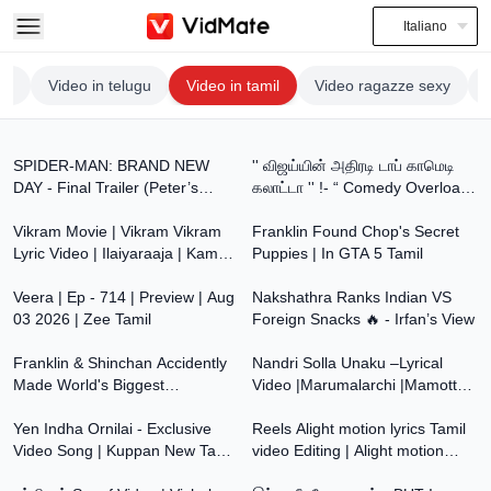
Italiano
se
Video in telugu
Video in tamil
Video ragazze sexy
2:40
22:32
SPIDER-MAN: BRAND NEW
'' விஜய்யின் அதிரடி டாப் காமெடி
DAY - Final Trailer (Peter’s
கலாட்டா '' !- “ Comedy Overload
4:23
20:14
Journey) - Tamil | Exclusively In
🤣🔥| Ghilli HD Comedy| Vijay
Cinemas July 30
Vikram Movie | Vikram Vikram
Franklin Found Chop's Secret
Lyric Video | Ilaiyaraaja | Kamal
Puppies | In GTA 5 Tamil
1:26
15:57
Haasan | Vairamuthu | Tamil
Song
Veera | Ep - 714 | Preview | Aug
Nakshathra Ranks Indian VS
03 2026 | Zee Tamil
Foreign Snacks 🔥 - Irfan’s View
11:36
3:39
Franklin & Shinchan Accidently
Nandri Solla Unaku –Lyrical
Made World's Biggest
Video |Marumalarchi |Mamotty
1:02
10:49
Swimming Pool😱 Most
|Devaiyaani | S.A.Rajkumar |
Shocking Life Story
Yen Indha Ornilai - Exclusive
Tamil Hit Song
Reels Alight motion lyrics Tamil
Video Song | Kuppan New Tamil
video Editing | Alight motion
14:20
41:35
Movie | Charanraj | Dev | Real
Reels trending Status Editing |