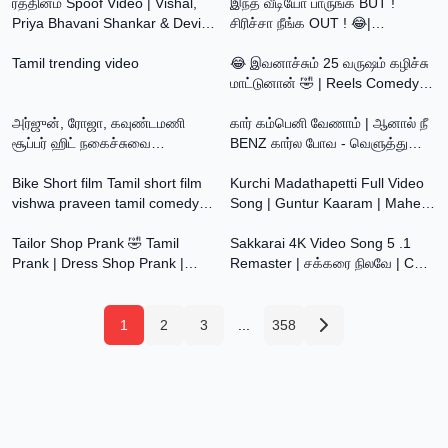
Music
ரத்தினம் Spoof Video | Vishal,
இந்த வீடியோ பாருங்க BUT !
Priya Bhavani Shankar & Devi
சிரிச்சா நீங்க OUT ! 😂|
10:25
9:00
Sri Prasad | Pana Matta
Goundamani & Senthil Comedy
Tamil trending video
Tamil | 4K
😂 இவனாச்சும் 25 வருஷம் கழிச்சு
மாட்டுனான் 🤣 | Reels Comedy
9:45
7:08
Troll | Tamil😂
அர்ஜுன், ரோஜா, கவுண்டமணி
கார் கம்பெனி வேணாம் | ஆனால் நீ
சூப்பர் ஹிட் நகைச்சுவை
BENZ கார்ல போவ - வெளுத்து
2:55
4:43
கலாட்டா#Tamil Nonstop
விட்ட நபர்
Comedy#Funny Video
Bike Short film Tamil short film
Kurchi Madathapetti Full Video
vishwa praveen tamil comedy
Song | Guntur Kaaram | Mahesh
11:04
5:01
video best comedy video living
Babu | Sreeleela | Trivikram |
tamil
Tailor Shop Prank 🤣 Tamil
Thaman S
Sakkarai 4K Video Song 5 .1
Prank | Dress Shop Prank |
Remaster | சக்கரை நிலவே | CM
Funny video | Orange Mittai |
Vijay | Harish Raghavendra |
Comedy video
Melody Song❤️
1
2
3
...
358