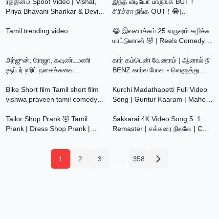
Music
ரத்தினம் Spoof Video | Vishal,
இந்த வீடியோ பாருங்க BUT !
Priya Bhavani Shankar & Devi
சிரிச்சா நீங்க OUT ! 😂|
10:25
9:00
Sri Prasad | Pana Matta
Goundamani & Senthil Comedy
Tamil trending video
Tamil | 4K
😂 இவனாச்சும் 25 வருஷம் கழிச்சு
மாட்டுனான் 🤣 | Reels Comedy
9:45
7:08
Troll | Tamil😂
அர்ஜுன், ரோஜா, கவுண்டமணி
கார் கம்பெனி வேணாம் | ஆனால் நீ
சூப்பர் ஹிட் நகைச்சுவை
BENZ கார்ல போவ - வெளுத்து
2:55
4:43
கலாட்டா#Tamil Nonstop
விட்ட நபர்
Comedy#Funny Video
Bike Short film Tamil short film
Kurchi Madathapetti Full Video
vishwa praveen tamil comedy
Song | Guntur Kaaram | Mahesh
11:04
5:01
video best comedy video living
Babu | Sreeleela | Trivikram |
tamil
Tailor Shop Prank 🤣 Tamil
Thaman S
Sakkarai 4K Video Song 5 .1
Prank | Dress Shop Prank |
Remaster | சக்கரை நிலவே | CM
Funny video | Orange Mittai |
Vijay | Harish Raghavendra |
Comedy video
Melody Song❤️
1
2
3
...
358