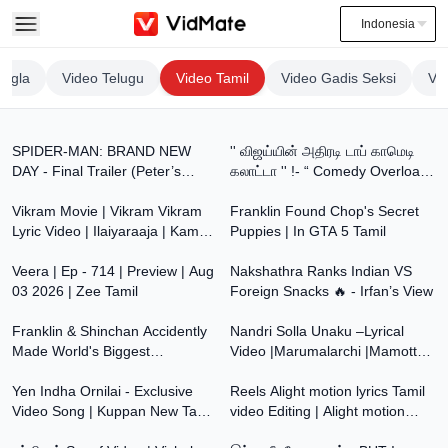
Indonesia
angla
Video Telugu
Video Tamil
Video Gadis Seksi
Vi
2:40
22:32
SPIDER-MAN: BRAND NEW
'' விஜய்யின் அதிரடி டாப் காமெடி
DAY - Final Trailer (Peter’s
கலாட்டா '' !- “ Comedy Overload
4:23
20:14
Journey) - Tamil | Exclusively In
🤣🔥| Ghilli HD Comedy| Vijay
Cinemas July 30
Vikram Movie | Vikram Vikram
Franklin Found Chop's Secret
Lyric Video | Ilaiyaraaja | Kamal
Puppies | In GTA 5 Tamil
1:26
15:57
Haasan | Vairamuthu | Tamil
Song
Veera | Ep - 714 | Preview | Aug
Nakshathra Ranks Indian VS
03 2026 | Zee Tamil
Foreign Snacks 🔥 - Irfan’s View
11:36
3:39
Franklin & Shinchan Accidently
Nandri Solla Unaku –Lyrical
Made World's Biggest
Video |Marumalarchi |Mamotty
1:02
10:49
Swimming Pool😱 Most
|Devaiyaani | S.A.Rajkumar |
Shocking Life Story
Yen Indha Ornilai - Exclusive
Tamil Hit Song
Reels Alight motion lyrics Tamil
Video Song | Kuppan New Tamil
video Editing | Alight motion
14:20
41:35
Movie | Charanraj | Dev | Real
Reels trending Status Editing |