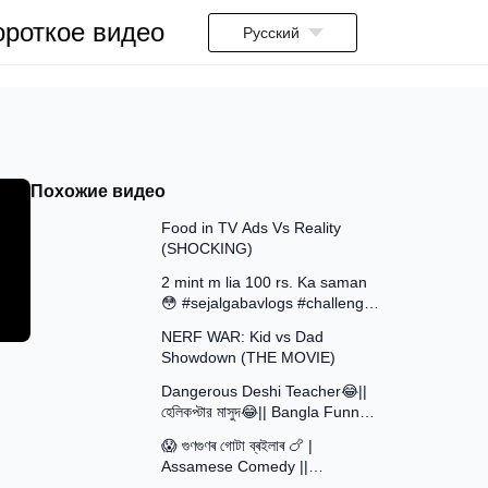
ороткое видео
Русский
Похожие видео
13:58
Food in TV Ads Vs Reality
(SHOCKING)
7:51
2 mint m lia 100 rs. Ka saman
😳 #sejalgabavlogs #challenge
8:52
#funny
NERF WAR: Kid vs Dad
Showdown (THE MOVIE)
15:16
Dangerous Deshi Teacher😂||
হেলিকপ্টার মাসুদ😂|| Bangla Funny
12:12
Video || Avro Official Team
😱 গুণগুণৰ গোটা ব্ৰইলাৰ 🍗 |
Assamese Comedy ||
30:48
Assamese Funny Video 2026 ||