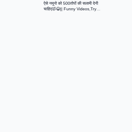
ऐसे नमूनो को 500तोपों की सलामी देनी
Assamese Short Film
चाहिए🤣😂|| Funny Videos,Try
Not To Laugh || Total Idiots At
Work