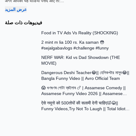
अगर आपको यह वीडियो पसंद आए तो:
...
عرض المزيد
فيديوهات ذات صلة
13:58
Food in TV Ads Vs Reality (SHOCKING)
7:51
2 mint m lia 100 rs. Ka saman 😳
#sejalgabavlogs #challenge #funny
8:52
NERF WAR: Kid vs Dad Showdown (THE
MOVIE)
15:16
Dangerous Deshi Teacher😂|| হেলিকপ্টার মাসুদ😂||
Bangla Funny Video || Avro Official Team
12:12
😱 গুণগুণৰ গোটা ব্ৰইলাৰ 🍗 | Assamese Comedy ||
Assamese Funny Video 2026 || Assamese
30:48
Short Film
ऐसे नमूनो को 500तोपों की सलामी देनी चाहिए🤣😂||
Funny Videos,Try Not To Laugh || Total Idiots
At Work