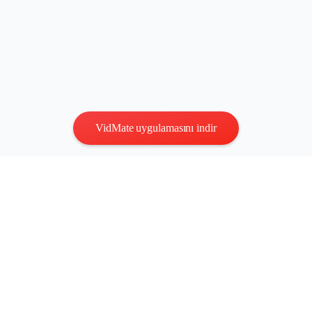
VidMate uygulamasını indir
Gizlilik
|
Şartlar
Bize Ulaşın
:
vidmatestudio@gmail.com
|
Telif Hakkı © 2026 Tüm
hakları saklıdır