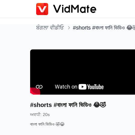
ਬੰਗਲਾ ਵੀਡੀਓ
#shorts #বাংলা ফানি ভিডিও 😂
#shorts #বাংলা ফানি ভিডিও 😂🤣
ਅਵਧੀ
:
20s
বাংলা ফানি ভিডিও 🤣😂