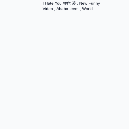
I Hate You জামাই 🤣 , New Funny
Rani ।
Video , Ababa teem , World
Famuse 24