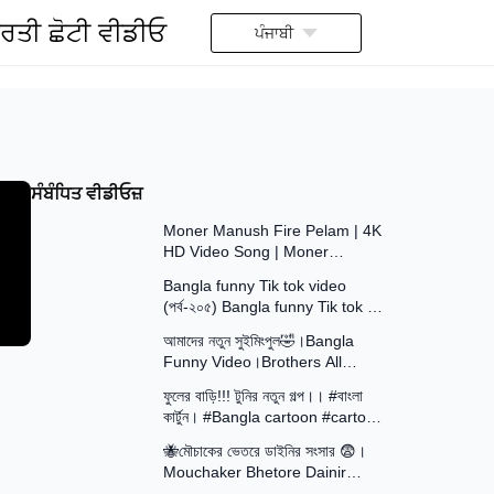
ਰਤੀ ਛੋਟੀ ਵੀਡੀਓ
ਪੰਜਾਬੀ
ਸੰਬੰਧਿਤ ਵੀਡੀਓਜ਼
5:20
Moner Manush Fire Pelam | 4K
HD Video Song | Moner
8:55
Manush | Kumar Sanu,
Bangla funny Tik tok video
Sadhana Sargam | Prasenjit
(পর্ব-২০৫) Bangla funny Tik tok 💞
9:11
tik tok video _ #tiktok #bdtiktok
আমাদের নতুন সুইমিংপুল🤣।Bangla
Funny Video।Brothers All
14:47
Squad
ফুলের বাড়ি!!! টুনির নতুন গল্প।। #বাংলা
কার্টুন। #Bangla cartoon #cartoon
13:15
video #cartoon
🐝মৌচাকের ভেতরে ডাইনির সংসার 😨।
Mouchaker Bhetore Dainir
16:15
Sangsar । Khirer Putul । Putul