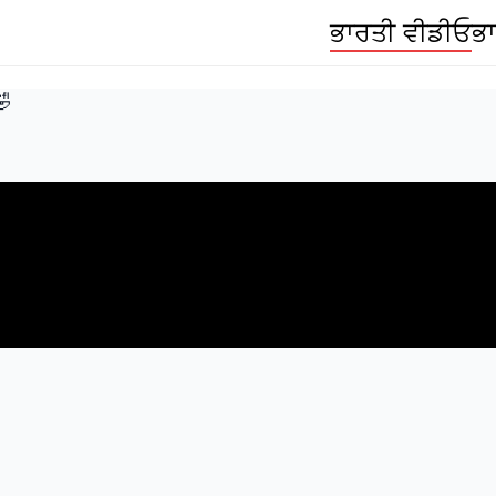
ਭਾਰਤੀ ਵੀਡੀਓ
ਭਾ
🤣