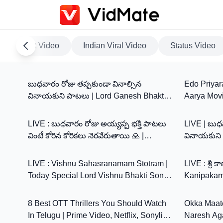
Hot Video
Indian Viral Video
Status Video
0:00
బుధవారం రోజు తప్పకుండా వినాల్సిన
Edo Priyar
వినాయకుని పాటలు | Lord Ganesh Bhakthi
Aarya Movie
0:00
Songs | Bhakthi Live
Sri Prasad 
LIVE : బుధవారం రోజు అయ్యప్ప భక్తి పాటలు
LIVE | బుధ
వింటే కోరిన కోరికలు నెరవేరుతాయి 🙏 |
వినాయకుని 
0:00
Ayyappa Bhakti Songs
DEVOTION
LIVE : Vishnu Sahasranamam Stotram |
LIVE : శ్రీ 
Today Special Lord Vishnu Bhakti Songs
Kanipakam
8:43
| ‪#sumantv
8 Best OTT Thrillers You Should Watch
Okka Maate
In Telugu | Prime Video, Netflix, Sonyliv,
Naresh Aga