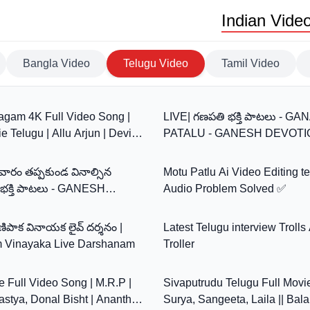
Indian Vide
Bangla Video
Telugu Video
Tamil Video
5:16
agam 4K Full Video Song |
LIVE| గణపతి భక్తి పాటలు - G
 Telugu | Allu Arjun | Devi
PATALU - GANESH DEVOT
0:00
| Navi Series
SONGS LIVE - BHAKTHI SO
వారం తప్పకుండ వినాల్సిన
Motu Patlu Ai Video Editing te
భక్తి పాటలు - GANESH
Audio Problem Solved ✅
0:00
AL SONGS - BHAKTHI LIVE
కాణిపాక వినాయక లైవ్ దర్శనం |
Latest Telugu interview Trolls
 Vinayaka Live Darshanam
Troller
3:36
 Full Video Song | M.R.P |
Sivaputrudu Telugu Full Movie
stya, Donal Bisht | Ananth
Surya, Sangeeta, Laila || Bala 