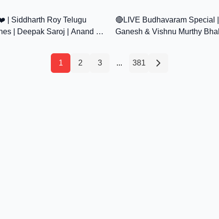
6:27
nurag Kulkarni
 | Siddharth Roy Telugu
🔴LIVE Budhavaram Special |
es | Deepak Saroj | Anand |
Ganesh & Vishnu Murthy Bha
tarajan | Aha
Telugu | Divine Wednesday
1
2
3
...
381