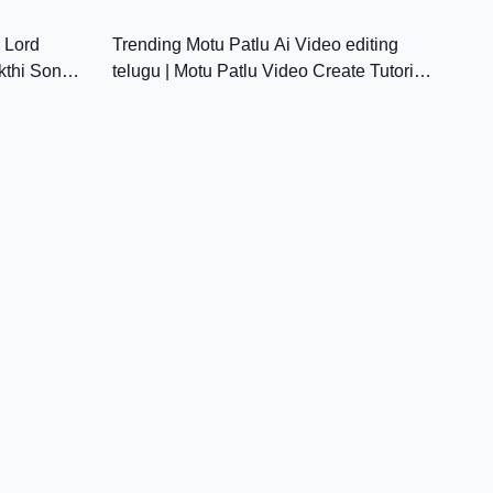
0:00
13:38
Telugu Comedy
 Lord
Trending Motu Patlu Ai Video editing
kthi Songs
telugu | Motu Patlu Video Create Tutorial
Telugu Chatgpt | New