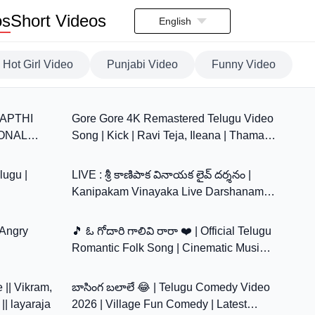
os
Short Videos
English
Hot Girl Video
Punjabi Video
Funny Video
0:00
4:15
ANAPTHI
Gore Gore 4K Remastered Telugu Video
IONAL
Song | Kick | Ravi Teja, Ileana | Thaman
2:39
0:00
NGS LIVE
S | Surender Reddy
lugu |
LIVE : శ్రీ కాణిపాక వినాయక లైవ్ దర్శనం |
Kanipakam Vinayaka Live Darshanam |
1:46
5:01
Wednesday Special Songs
 Angry
🎵 ఓ గోదారి గాలివి రారా ❤️ | Official Telugu
Romantic Folk Song | Cinematic Music
2:35:05
4:00
Video | 4K
 || Vikram,
బాసింగ బలాలే 😂 | Telugu Comedy Video
|| layaraja
2026 | Village Fun Comedy | Latest