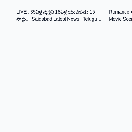
0:00
Zee5, Jiohotstar
Sriram | A
LIVE : 35ఏళ్ల వ్యక్తిని 18ఏళ్ల యువకుడు 15
Romance ❤️
సార్లు.. | Saidabad Latest News | Telugu
Movie Scen
News Updates
Kalyani Na