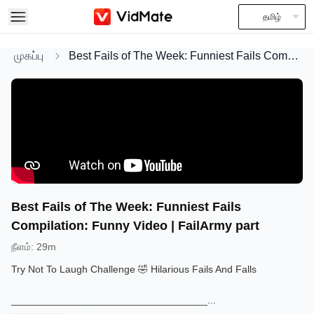
தமிழ்
முகப்பு
Best Fails of The Week: Funniest Fails Compilation: Funny Video | FailArmy part
Best Fails of The Week: Funniest Fails
Compilation: Funny Video | FailArmy part
நீளம்
:
29m
Try Not To Laugh Challenge 🤣 Hilarious Fails And Falls
___________________________________
...