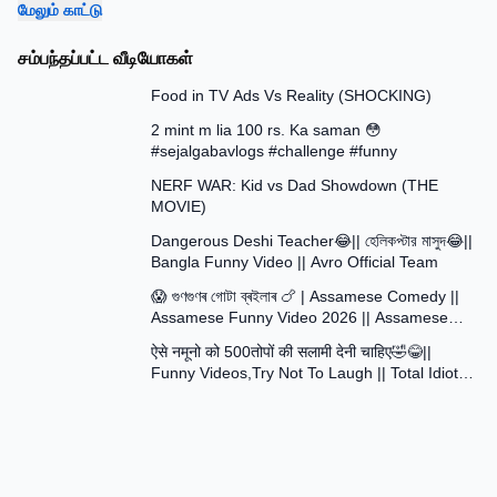
மேலும் காட்டு
சம்பந்தப்பட்ட வீடியோகள்
13:58
Food in TV Ads Vs Reality (SHOCKING)
7:51
2 mint m lia 100 rs. Ka saman 😳
#sejalgabavlogs #challenge #funny
8:52
NERF WAR: Kid vs Dad Showdown (THE
MOVIE)
15:16
Dangerous Deshi Teacher😂|| হেলিকপ্টার মাসুদ😂||
Bangla Funny Video || Avro Official Team
12:12
😱 গুণগুণৰ গোটা ব্ৰইলাৰ 🍗 | Assamese Comedy ||
Assamese Funny Video 2026 || Assamese
30:48
Short Film
ऐसे नमूनो को 500तोपों की सलामी देनी चाहिए🤣😂||
Funny Videos,Try Not To Laugh || Total Idiots
At Work