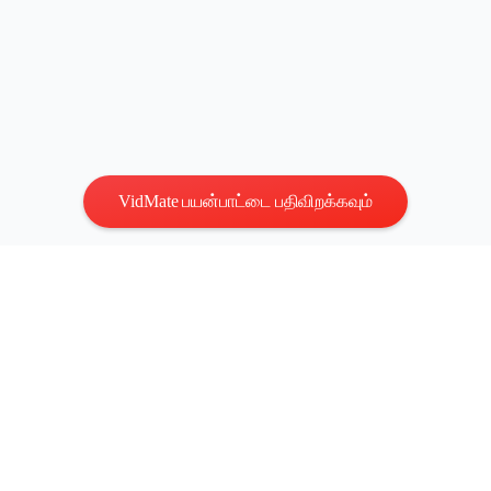
VidMate பயன்பாட்டை பதிவிறக்கவும்
தனியுரிமை
|
விதிமுறைகள்
எங்களைத் தொடர்புகொள்ளவும்
:
vidmatestudio@gmail.com
|
காப்புரிமை © 2026 எல்லா உரிமைகளும் பாதுகாக்கப்பட்டவை