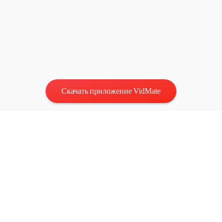
Скачать приложение VidMate
Конфиденциальность
|
Условия
Связаться с нами
:
vidmatestudio@gmail.com
|
Авторские
права © 2026 Все права защищены