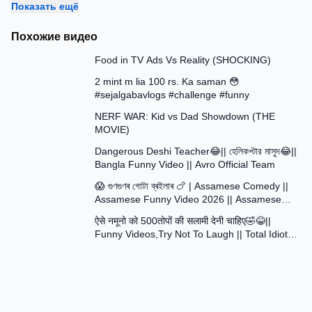
Показать ещё
Похожие видео
13:58
Food in TV Ads Vs Reality (SHOCKING)
7:51
2 mint m lia 100 rs. Ka saman 😳
#sejalgabavlogs #challenge #funny
8:52
NERF WAR: Kid vs Dad Showdown (THE
MOVIE)
15:16
Dangerous Deshi Teacher😂|| হেলিকপ্টার মাসুদ😂||
Bangla Funny Video || Avro Official Team
12:12
😱 গুণগুণৰ গোটা ব্ৰইলাৰ 🍗 | Assamese Comedy ||
Assamese Funny Video 2026 || Assamese
30:48
Short Film
ऐसे नमूनो को 500तोपों की सलामी देनी चाहिए🤣😂||
Funny Videos,Try Not To Laugh || Total Idiots
At Work