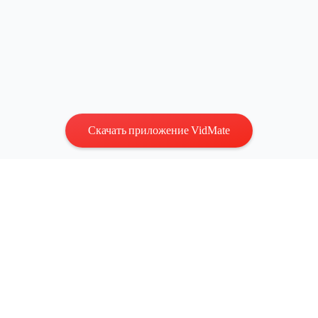
Скачать приложение VidMate
Конфиденциальность
|
Условия
Связаться с нами
:
vidmatestudio@gmail.com
|
Авторские
права © 2026 Все права защищены