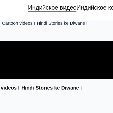
Индийское видео
Индийское к
ी रसोई। Cartoon videos। Hindi Stories ke Diwane।
artoon videos। Hindi Stories ke Diwane।