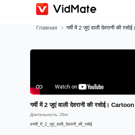
Главная
गर्मी में 2 जुएं वाली देवरानी क
गर्मी में 2 जुएं वाली देवरानी की रसोई। C
Длительность
:
26m
#गर्मी_में_2_जुएं_वाली_देवरानी_की_रसोई