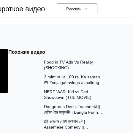
ороткое видео
Русский
Похожие видео
13:58
Food in TV Ads Vs Reality
(SHOCKING)
7:51
2 mint m lia 100 rs. Ka saman
😳 #sejalgabavlogs #challenge
8:52
#funny
NERF WAR: Kid vs Dad
Showdown (THE MOVIE)
15:16
Dangerous Deshi Teacher😂||
হেলিকপ্টার মাসুদ😂|| Bangla Funny
12:12
Video || Avro Official Team
😱 গুণগুণৰ গোটা ব্ৰইলাৰ 🍗 |
Assamese Comedy ||
30:48
Assamese Funny Video 2026 ||