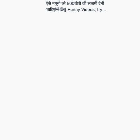
ऐसे नमूनो को 500तोपों की सलामी देनी
Assamese Short Film
चाहिए🤣😂|| Funny Videos,Try
Not To Laugh || Total Idiots At
Work