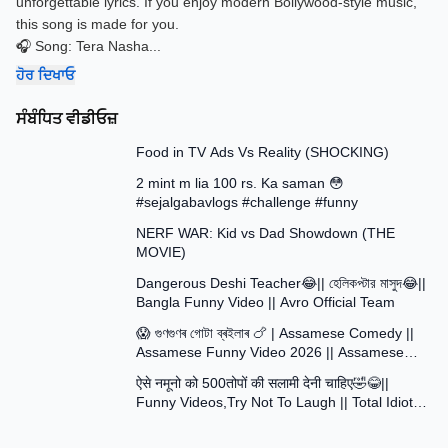
unforgettable lyrics. If you enjoy modern Bollywood-style music,
this song is made for you.
🎧 Song: Tera Nasha
...
ਹੋਰ ਦਿਖਾਓ
ਸੰਬੰਧਿਤ ਵੀਡੀਓਜ਼
13:58
Food in TV Ads Vs Reality (SHOCKING)
7:51
2 mint m lia 100 rs. Ka saman 😳
#sejalgabavlogs #challenge #funny
8:52
NERF WAR: Kid vs Dad Showdown (THE
MOVIE)
15:16
Dangerous Deshi Teacher😂|| হেলিকপ্টার মাসুদ😂||
Bangla Funny Video || Avro Official Team
12:12
😱 গুণগুণৰ গোটা ব্ৰইলাৰ 🍗 | Assamese Comedy ||
Assamese Funny Video 2026 || Assamese
30:48
Short Film
ऐसे नमूनो को 500तोपों की सलामी देनी चाहिए🤣😂||
Funny Videos,Try Not To Laugh || Total Idiots
At Work