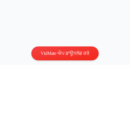
VidMate ਐਪ ਡਾਊਨਲੋਡ ਕਰੋ
ਗੋਪਨੀਯਤਾ
|
ਸ਼ਰਤਾਂ
ਸਾਡੇ ਨਾਲ ਸੰਪਰਕ ਕਰੋ
:
vidmatestudio@gmail.com
|
ਕਾਪੀਰਾਈਟ ©
2026 ਸਾਰੇ ਅਧਿਕਾਰ ਸੰਰੱਖਿਤ