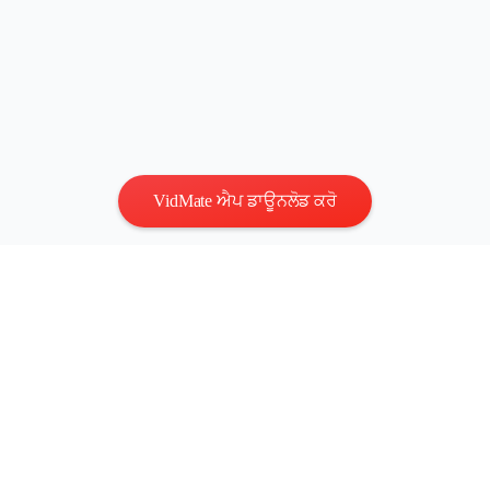
VidMate ਐਪ ਡਾਊਨਲੋਡ ਕਰੋ
ਗੋਪਨੀਯਤਾ
|
ਸ਼ਰਤਾਂ
ਸਾਡੇ ਨਾਲ ਸੰਪਰਕ ਕਰੋ
:
vidmatestudio@gmail.com
|
ਕਾਪੀਰਾਈਟ ©
2026 ਸਾਰੇ ਅਧਿਕਾਰ ਸੰਰੱਖਿਤ