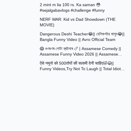
2 mint m lia 100 rs. Ka saman 😳
#sejalgabavlogs #challenge #funny
8:52
NERF WAR: Kid vs Dad Showdown (THE
MOVIE)
15:16
Dangerous Deshi Teacher😂|| হেলিকপ্টার মাসুদ😂||
Bangla Funny Video || Avro Official Team
12:12
😱 গুণগুণৰ গোটা ব্ৰইলাৰ 🍗 | Assamese Comedy ||
Assamese Funny Video 2026 || Assamese
30:48
Short Film
ऐसे नमूनो को 500तोपों की सलामी देनी चाहिए🤣😂||
Funny Videos,Try Not To Laugh || Total Idiots
At Work