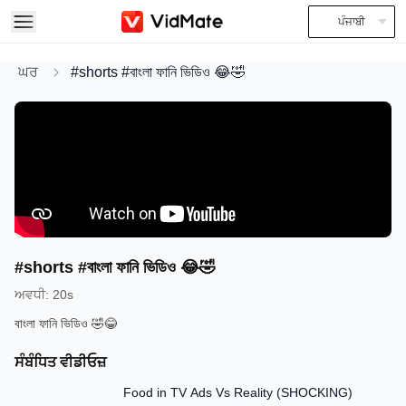
ਪੰਜਾਬੀ
ਘਰ
#shorts #বাংলা ফানি ভিডিও 😂🤣
#shorts #বাংলা ফানি ভিডিও 😂🤣
ਅਵਧੀ
:
20s
বাংলা ফানি ভিডিও 🤣😂
ਸੰਬੰਧਿਤ ਵੀਡੀਓਜ਼
13:58
Food in TV Ads Vs Reality (SHOCKING)
7:51