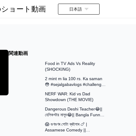
のショート動画
日本語
関連動画
13:58
Food in TV Ads Vs Reality
(SHOCKING)
7:51
2 mint m lia 100 rs. Ka saman
😳 #sejalgabavlogs #challenge
8:52
#funny
NERF WAR: Kid vs Dad
Showdown (THE MOVIE)
15:16
Dangerous Deshi Teacher😂||
হেলিকপ্টার মাসুদ😂|| Bangla Funny
12:12
Video || Avro Official Team
😱 গুণগুণৰ গোটা ব্ৰইলাৰ 🍗 |
Assamese Comedy ||
30:48
Assamese Funny Video 2026 ||