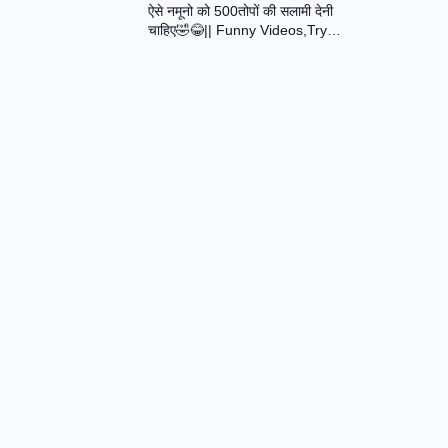
ऐसे नमूनो को 500तोपों की सलामी देनी
Assamese Short Film
चाहिए🤣😂|| Funny Videos,Try
Not To Laugh || Total Idiots At
Work