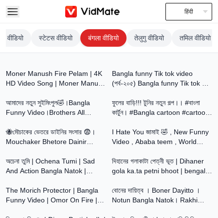
हिंदी
ीय वीडियो
स्टेटस वीडियो
बंगला वीडियो
तेलुगु वीडियो
तमिल वीडियो
5:20
8:55
Moner Manush Fire Pelam | 4K
Bangla funny Tik tok video
HD Video Song | Moner Manush
(পর্ব-২০৫) Bangla funny Tik tok 💞
9:11
14:47
| Kumar Sanu, Sadhana Sargam
tik tok video _ #tiktok #bdtiktok
| Prasenjit
আমাদের নতুন সুইমিংপুল🤣।Bangla
ফুলের বাড়ি!!! টুনির নতুন গল্প।। #বাংলা
Funny Video।Brothers All
কার্টুন। #Bangla cartoon #cartoon
13:15
16:15
Squad
video #cartoon
🐝মৌচাকের ভেতরে ডাইনির সংসার 😨।
I Hate You জামাই 🤣 , New Funny
Mouchaker Bhetore Dainir
Video , Ababa teem , World
24:42
13:41
Sangsar । Khirer Putul । Putul
Famuse 24
Rani ।
অচেনা তুমি | Ochena Tumi | Sad
দিহানের গলাকাটা পেত্নী ভূত | Dihaner
And Action Bangla Natok |
gola ka.ta petni bhoot | bengali
22:14
13:49
Palligram tv |Toni, Salma
fairy tales | dihan | bihan |
The Morich Protector | Bangla
বোনের দায়িত্ব । Boner Dayitto ।
Funny Video | Omor On Fire |
Notun Bangla Natok। Rakhi
15:22
18:11
It's Omor |
Bandhan Video। Palli Gram TV