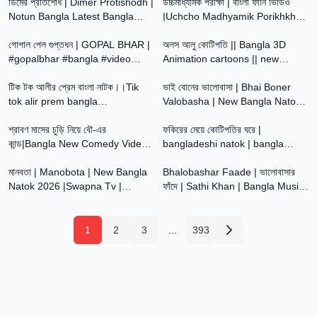
ডিমের প্রতিশোধ | Dimer Protishodh |
Latest Video
উচ্চমাধ্যমিক পরীক্ষা | বাংলা ফানি ভিডিও
Notun Bangla Latest Bangla
|Uchcho Madhyamik Porikhkha |
20:52
6:51
Natok 2026 | Mainul
Bangla Natok | Jalangi Team 01
গোপাল পেল গুপ্তধন | GOPAL BHAR |
অলস আলু কোটিপতি || Bangla 3D
#gopalbhar #bangla #video
Animation cartoons || new
19:30
21:34
#2026 |
bangla 3D animated video
টিক টক আলীর প্রেম বাংলা নাটক।।Tik
ভাই বোনের ভালোবাসা | Bhai Boner
tok alir prem bangla
Valobasha | New Bangla Natok
20:16
48:04
natok#sahinafuntv#palligramtv
2026 | Hasem,Rocky,Moina
শ্রাবণ মাসের চুড়ি নিয়ে বৌ-এর
ফকিরের মেয়ে কোটিপতির ঘরে |
কান্ড|Bangla New Comedy Video
bangladeshi natok | bangla
28:34
3:38
2026|পুরুলিয়া নতুন কমেডি ভিডিও|
natok | natok | Bangla New
মানবতা | Manobota | New Bangla
Natok 2026 | MEDIA
Bhalobashar Faade | ভালোবাসার
Natok 2026 |Swapna Tv |
ফাঁদে | Sathi Khan | Bangla Music
Vetul,Hasem,Serful,Ruksona,Tara,Poli
Video | Anupam Music
1
2
3
...
393