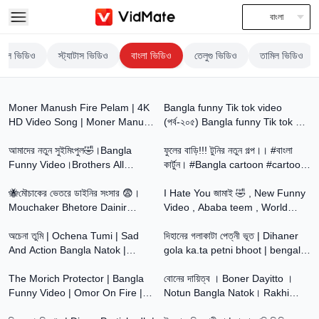
বাংলা
ইরাল ভিডিও
স্ট্যাটাস ভিডিও
বাংলা ভিডিও
তেলুগু ভিডিও
তামিল ভিডিও
5:20
8:55
Moner Manush Fire Pelam | 4K
Bangla funny Tik tok video
HD Video Song | Moner Manush
(পর্ব-২০৫) Bangla funny Tik tok 💞
9:11
14:47
| Kumar Sanu, Sadhana Sargam
tik tok video _ #tiktok #bdtiktok
| Prasenjit
আমাদের নতুন সুইমিংপুল🤣।Bangla
ফুলের বাড়ি!!! টুনির নতুন গল্প।। #বাংলা
Funny Video।Brothers All
কার্টুন। #Bangla cartoon #cartoon
13:15
16:15
Squad
video #cartoon
🐝মৌচাকের ভেতরে ডাইনির সংসার 😨।
I Hate You জামাই 🤣 , New Funny
Mouchaker Bhetore Dainir
Video , Ababa teem , World
24:42
13:41
Sangsar । Khirer Putul । Putul
Famuse 24
Rani ।
অচেনা তুমি | Ochena Tumi | Sad
দিহানের গলাকাটা পেত্নী ভূত | Dihaner
And Action Bangla Natok |
gola ka.ta petni bhoot | bengali
22:14
13:49
Palligram tv |Toni, Salma
fairy tales | dihan | bihan |
The Morich Protector | Bangla
বোনের দায়িত্ব । Boner Dayitto ।
Funny Video | Omor On Fire |
Notun Bangla Natok। Rakhi
15:22
18:11
It's Omor |
Bandhan Video। Palli Gram TV