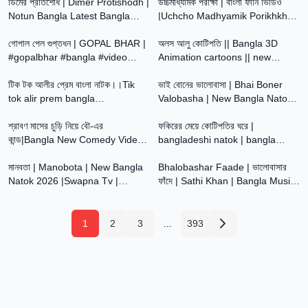
ডিমের প্রতিশোধ | Dimer Protishodh |
Latest Video
উচ্চমাধ্যমিক পরীক্ষা | বাংলা ফানি ভিডিও
Notun Bangla Latest Bangla
|Uchcho Madhyamik Porikhkha |
20:52
6:51
Natok 2026 | Mainul
Bangla Natok | Jalangi Team 01
গোপাল পেল গুপ্তধন | GOPAL BHAR |
অলস আলু কোটিপতি || Bangla 3D
#gopalbhar #bangla #video
Animation cartoons || new
19:30
21:34
#2026 |
bangla 3D animated video
টিক টক আলীর প্রেম বাংলা নাটক।।Tik
ভাই বোনের ভালোবাসা | Bhai Boner
tok alir prem bangla
Valobasha | New Bangla Natok
20:16
48:04
natok#sahinafuntv#palligramtv
2026 | Hasem,Rocky,Moina
শ্রাবণ মাসের চুড়ি নিয়ে বৌ-এর
ফকিরের মেয়ে কোটিপতির ঘরে |
কান্ড|Bangla New Comedy Video
bangladeshi natok | bangla
28:34
3:38
2026|পুরুলিয়া নতুন কমেডি ভিডিও|
natok | natok | Bangla New
মানবতা | Manobota | New Bangla
Natok 2026 | MEDIA
Bhalobashar Faade | ভালোবাসার
Natok 2026 |Swapna Tv |
ফাঁদে | Sathi Khan | Bangla Music
Vetul,Hasem,Serful,Ruksona,Tara,Poli
Video | Anupam Music
1
2
3
...
393