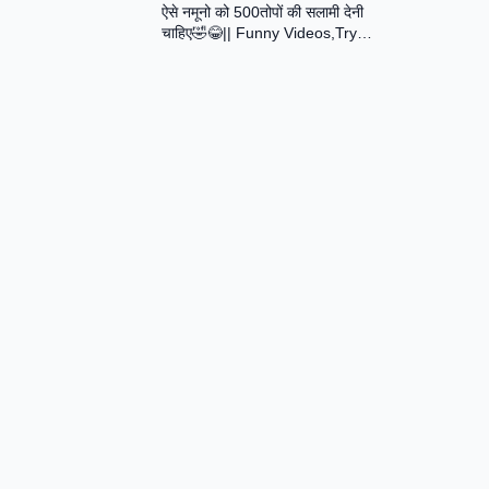
ऐसे नमूनो को 500तोपों की सलामी देनी
Assamese Short Film
चाहिए🤣😂|| Funny Videos,Try
Not To Laugh || Total Idiots At
Work