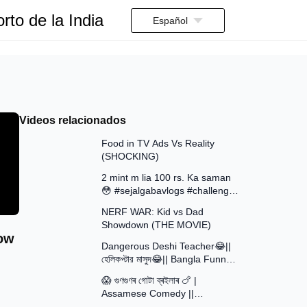
rto de la India
Español
Videos relacionados
13:58
Food in TV Ads Vs Reality
(SHOCKING)
7:51
2 mint m lia 100 rs. Ka saman
😳 #sejalgabavlogs #challenge
8:52
#funny
NERF WAR: Kid vs Dad
Showdown (THE MOVIE)
15:16
row
Dangerous Deshi Teacher😂||
হেলিকপ্টার মাসুদ😂|| Bangla Funny
12:12
Video || Avro Official Team
😱 গুণগুণৰ গোটা ব্ৰইলাৰ 🍗 |
Assamese Comedy ||
30:48
Assamese Funny Video 2026 ||