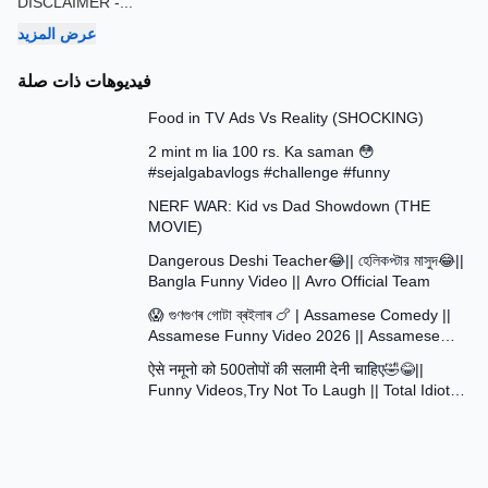
DISCLAIMER -
...
عرض المزيد
فيديوهات ذات صلة
13:58
Food in TV Ads Vs Reality (SHOCKING)
7:51
2 mint m lia 100 rs. Ka saman 😳
#sejalgabavlogs #challenge #funny
8:52
NERF WAR: Kid vs Dad Showdown (THE
MOVIE)
15:16
Dangerous Deshi Teacher😂|| হেলিকপ্টার মাসুদ😂||
Bangla Funny Video || Avro Official Team
12:12
😱 গুণগুণৰ গোটা ব্ৰইলাৰ 🍗 | Assamese Comedy ||
Assamese Funny Video 2026 || Assamese
30:48
Short Film
ऐसे नमूनो को 500तोपों की सलामी देनी चाहिए🤣😂||
Funny Videos,Try Not To Laugh || Total Idiots
At Work