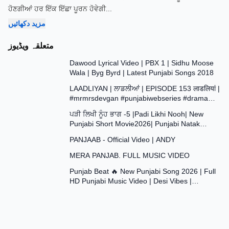
ਹੋਣਗੀਆਂ ਹਰ ਇੱਕ ਇੱਛਾ ਪੂਰਨ ਹੋਵੇਗੀ
...
مزید دکھائیں
متعلقہ ویڈیوز
3:35
Dawood Lyrical Video | PBX 1 | Sidhu Moose
Wala | Byg Byrd | Latest Punjabi Songs 2018
37:29
LAADLIYAN | ਲਾਡਲੀਆਂ | EPISODE 153 लाडलियां |
#mrmrsdevgan #punjabiwebseries #drama
43:48
#mindo
ਪੜੀ ਲਿਖੀ ਨੂੰਹ ਭਾਗ -5 |Padi Likhi Nooh| New
Punjabi Short Movie2026| Punjabi Natak
4:09
2026@SANJHAPARIWAR
PANJAAB - Official Video | ANDY
4:20
MERA PANJAB. FULL MUSIC VIDEO
2:59
Punjab Beat 🔥 New Punjabi Song 2026 | Full
HD Punjabi Music Video | Desi Vibes |
#trending #viral