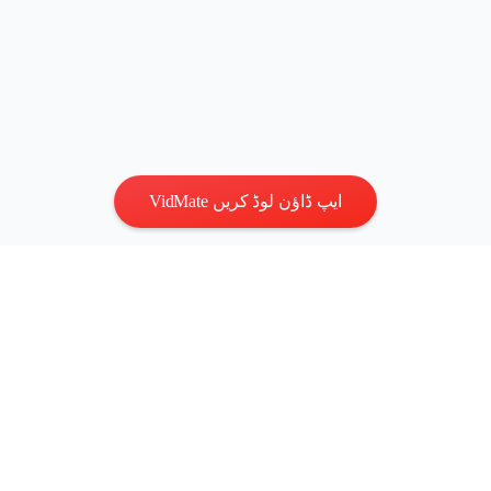
VidMate ایپ ڈاؤن لوڈ کریں
رازداری
|
شرائط
ہم سے رابطہ کریں
:
vidmatestudio@gmail.com
|
کاپی رائٹ ©
2026 تمام حقوق محفوظ ہیں