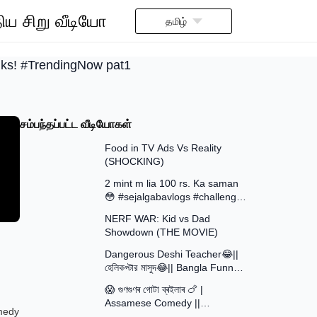
ிய சிறு வீடியோ
தமிழ்
ks! #TrendingNow pat1
சம்பந்தப்பட்ட வீடியோகள்
13:58
Food in TV Ads Vs Reality
(SHOCKING)
7:51
2 mint m lia 100 rs. Ka saman
😳 #sejalgabavlogs #challenge
8:52
#funny
NERF WAR: Kid vs Dad
Showdown (THE MOVIE)
15:16
Dangerous Deshi Teacher😂||
হেলিকপ্টার মাসুদ😂|| Bangla Funny
12:12
Video || Avro Official Team
😱 গুণগুণৰ গোটা ব্ৰইলাৰ 🍗 |
Assamese Comedy ||
30:48
medy
Assamese Funny Video 2026 ||