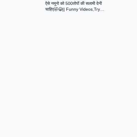
ऐसे नमूनो को 500तोपों की सलामी देनी
Assamese Short Film
चाहिए🤣😂|| Funny Videos,Try
Not To Laugh || Total Idiots At
Work