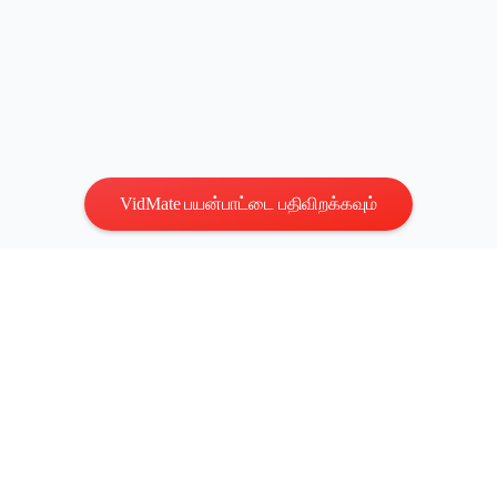
VidMate பயன்பாட்டை பதிவிறக்கவும்
தனியுரிமை
|
விதிமுறைகள்
எங்களைத் தொடர்புகொள்ளவும்
:
vidmatestudio@gmail.com
|
காப்புரிமை © 2026 எல்லா உரிமைகளும் பாதுகாக்கப்பட்டவை