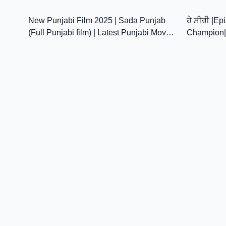
22:22
Punjab De #harfcheema
LATEST P
2026
New Punjabi Film 2025 | Sada Punjab
ਹੇ ਸੀਰੀ |Ep
(Full Punjabi film) | Latest Punjabi Movie
Champion|
2025
Movie||La