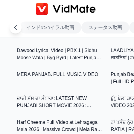
気動画
インドのバイラル動画
ステータス動画
3:35
Dawood Lyrical Video | PBX 1 | Sidhu
LAADLIYAN
Moose Wala | Byg Byrd | Latest Punjabi
लाडलियां |
4:20
Songs 2018
#punjabiw
MERA PANJAB. FULL MUSIC VIDEO
Punjab Be
| Full HD 
31:52
Vibes | #tr
ਦਾਦੀ ਸੱਸ ਦਾ ਸੰਧਾਰਾ: LATEST NEW
ਬੁੱਧੂ ਬੋਲ਼
PUNJABI SHORT MOVIE 2026 :
VIDEO 20
43:08
PUNJABI NATAK
@PUNJAB
Harf Cheema Full Video at Lehragaga
ਨਾਂ ਪਸੰਦ ਨ
Mela 2026 | Massive Crowd | Mela Rang
RATIA | R