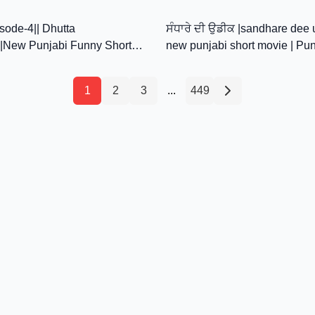
33:03
UNJABI COMEDY VIDEO
isode-4|| Dhutta
ਸੰਧਾਰੇ ਦੀ ਉਡੀਕ |sandhare dee 
|New Punjabi Funny Short
new punjabi short movie | Pu
test Comedy 2026
2026@sanjhapariwar
1
2
3
...
449