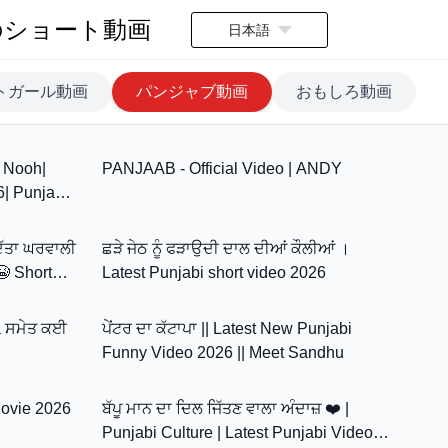
のショート動画
日本語
トガール動画
パンジャブ動画
おもしろ動画
43:48
4:09
i Nooh|
PANJAAB - Official Video | ANDY
| Punjabi
1:28
19:04
WAR
ਦਿੱਤਾ ਘਰਵਾਲੀ
ਛੜੇ ਜੇਠ ਨੂੰ ਫੜਾਉਦੀ ਦਾਲ ਦੀਆਂ ਕੌਲੀਆਂ ।
😭 Short
Latest Punjabi short video 2026
53:52
10:09
a ਸਮੇਤ ਕਈ
ਪੇਂਟਰ ਦਾ ਕੱਟਾਪਾ || Latest New Punjabi
Funny Video 2026 || Meet Sandhu
36:58
17:34
 Movie 2026
ਬੱਪੂ ਮਾਨ ਦਾ ਦਿਲ ਜਿੱਤਣ ਵਾਲਾ ਅੰਦਾਜ਼ ❤️ |
Punjabi Culture | Latest Punjabi Video