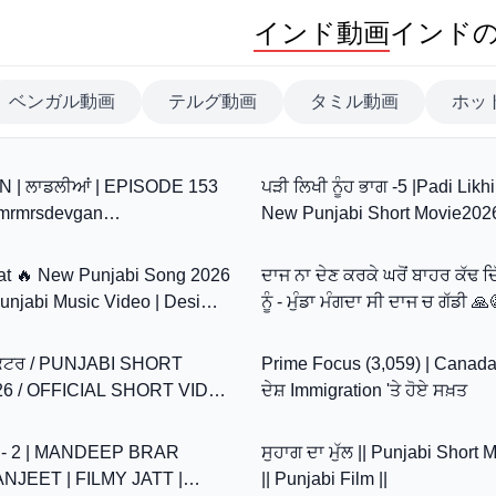
インド動画
インド
ベンガル動画
テルグ動画
タミル動画
ホッ
37:29
 | ਲਾਡਲੀਆਂ | EPISODE 153
ਪੜੀ ਲਿਖੀ ਨੂੰਹ ਭਾਗ -5 |Padi Likh
 #mrmrsdevgan
New Punjabi Short Movie2026
2:59
ebseries #drama #mindo
Natak 2026@SANJHAPARI
at 🔥 New Punjabi Song 2026
ਦਾਜ ਨਾ ਦੇਣ ਕਰਕੇ ਘਰੋਂ ਬਾਹਰ ਕੱਢ 
Punjabi Music Video | Desi
ਨੂੰ - ਮੁੰਡਾ ਮੰਗਦਾ ਸੀ ਦਾਜ ਚ ਗੱਡੀ 
31:58
ending #viral
Movie
ਾ ਡਾਕਟਰ / PUNJABI SHORT
Prime Focus (3,059) | Canad
26 / OFFICIAL SHORT VIDEO
ਦੇਸ਼ Immigration 'ਤੇ ਹੋਏ ਸਖ਼ਤ
19:03
_HUB_TV
ੂੰਹ - 2 | MANDEEP BRAR
ਸੁਹਾਗ ਦਾ ਮੁੱਲ || Punjabi Short
ANJEET | FILMY JATT |
|| Punjabi Film ||