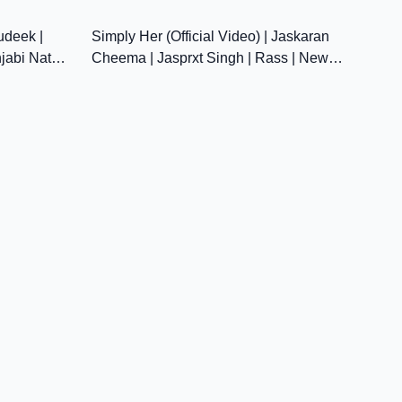
42:10
3:28
2026
udeek |
Simply Her (Official Video) | Jaskaran
njabi Natak
Cheema | Jasprxt Singh | Rass | New
Punjabi Song 2026