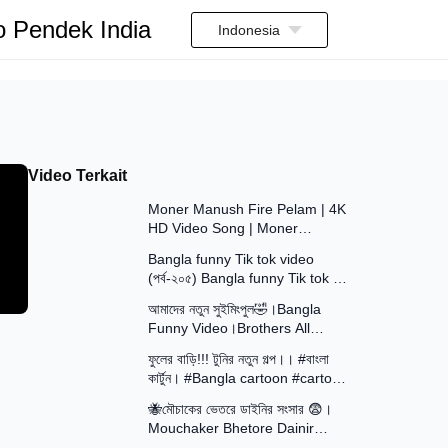
o Pendek India
Indonesia
Video Terkait
5:20
Moner Manush Fire Pelam | 4K
HD Video Song | Moner
8:55
Manush | Kumar Sanu,
Bangla funny Tik tok video
Sadhana Sargam | Prasenjit
(পর্ব-২০৫) Bangla funny Tik tok 💞
9:11
tik tok video _ #tiktok #bdtiktok
আমাদের নতুন সুইমিংপুল🤣।Bangla
Funny Video।Brothers All
14:47
Squad
ফুলের বাড়ি!!! টুনির নতুন গল্প।। #বাংলা
কার্টুন। #Bangla cartoon #cartoon
13:15
video #cartoon
🐝মৌচাকের ভেতরে ডাইনির সংসার 😨।
Mouchaker Bhetore Dainir
16:15
Sangsar । Khirer Putul । Putul