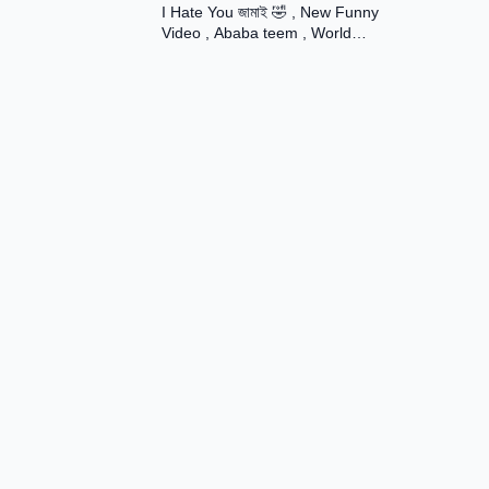
I Hate You জামাই 🤣 , New Funny
Rani ।
Video , Ababa teem , World
Famuse 24