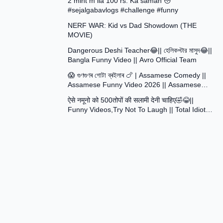
2 mint m lia 100 rs. Ka saman 😳
#sejalgabavlogs #challenge #funny
8:52
NERF WAR: Kid vs Dad Showdown (THE
MOVIE)
15:16
Dangerous Deshi Teacher😂|| হেলিকপ্টার মাসুদ😂||
Bangla Funny Video || Avro Official Team
12:12
😱 গুণগুণৰ গোটা ব্ৰইলাৰ 🍗 | Assamese Comedy ||
Assamese Funny Video 2026 || Assamese
30:48
Short Film
ऐसे नमूनो को 500तोपों की सलामी देनी चाहिए🤣😂||
Funny Videos,Try Not To Laugh || Total Idiots
At Work