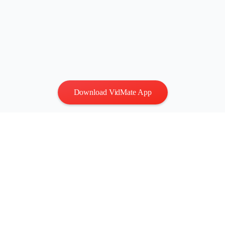
Download VidMate App
Privacy
|
Terms
Contact Us
:
vidmatestudio@gmail.com
|
Copyright © 2026 All
rights reserved