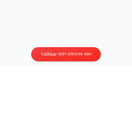
VidMate অ্যাপ ডাউনলোড করুন
গোপনীয়তা
|
শর্তাবলী
যোগাযোগ করুন
:
vidmatestudio@gmail.com
|
কপিরাইট © 2026 সকল
অধিকার সংরক্ষিত