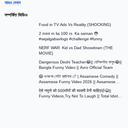
আরও দেখান
সম্পর্কিত ভিডিও
13:58
Food in TV Ads Vs Reality (SHOCKING)
7:51
2 mint m lia 100 rs. Ka saman 😳
#sejalgabavlogs #challenge #funny
8:52
NERF WAR: Kid vs Dad Showdown (THE
MOVIE)
15:16
Dangerous Deshi Teacher😂|| হেলিকপ্টার মাসুদ😂||
Bangla Funny Video || Avro Official Team
12:12
😱 গুণগুণৰ গোটা ব্ৰইলাৰ 🍗 | Assamese Comedy ||
Assamese Funny Video 2026 || Assamese
30:48
Short Film
ऐसे नमूनो को 500तोपों की सलामी देनी चाहिए🤣😂||
Funny Videos,Try Not To Laugh || Total Idiots
At Work